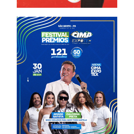
Série D. Resultado do jogo: um sonoro 5 a 5.
O clube catarinense abriu 5 a 1 fora de casa na primeira etapa
e foi para o vestiário com uma goleada a favor. Acontece que
o segundo tempo foi totalmente diferente. O Novo Hamburgo
marcou quatro gols e empatou o jogo. Com direito a dois gols
nos acréscimos do time gaúcho.
No ano anterior, em 2022, José Raimundo Chagas Araújo
apitou outro jogo com placar recheado de gols. Foram oito
gols na partida entre Náutico-RR e Trem-AP, e vitória para o
time amapaense por 5 a 3 fora de casa. Vale lembrar que
nenhum desses dois jogos geraram polêmicas ou
reclamações oficiais dos clubes envolvidos.
Não foi assim, no entanto, nesse domingo. Após Santa Cruz-
RN 2 x 0 Sousa, o árbitro virou alvo de duras críticas por parte
da diretoria do clube paraibano. O presidente do Sousa,