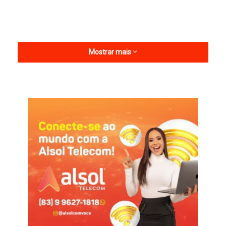
Mostrar mais
Até esse jogo, o árbitro não havia colecionado grandes
polêmicas na sua carreira em jogos profissionais da CBF, que
começou em 2022. Porém, esteve em partidas com placares
exóticos. No ano passado, por exemplo, José Raimundo
Chagas de Araújo apitou o confronto entre Novo Hamburgo,
do Rio Grande do Sul, e Hercílio Luz, de Santa Catarina, pela