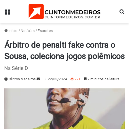
Menu
Pr
Início
/
Notícias
/
Esportes
Árbitro de penalti fake contra o
Sousa, coleciona jogos polêmicos
Na Série D
Mande
Clinton Medeiros
22/05/2024
221
2 minutos de leitura
um
e-
mail