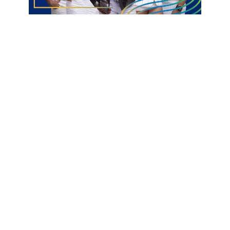
Aldeone Abrantes, prometeu que faria uma representação
oficial na CBF contra o árbitro e prometeu fazer um Boletim de
Ocorrência contra o juiz.
No lance, onde as imagens não deixam claro nenhum contato
que justificasse o pênalti, o árbitro da partida também mostrou
o cartão amarelo para o zagueiro Marcelo, jogador cometeu a
falta dentro da área, de acordo com a arbitragem. A penalidade
máxima em questão foi cobrada por Paulinho, que mandou
para o fundo das redes.
Na súmula, Raimundo José relatou que o zagueiro do Sousa
cometeu “uma entrada temerária na disputa da bola”, o que
ocasionou o pênalti e, consequentemente, o cartão amarelo
para Marcelo Duarte. A partida entre Santa Cruz-RN e Sousa
foi o primeiro jogo profissional da CBF apitado pelo árbitro no
ano. Na atual temporada, em jogos organizados pela CBF,
Raimundo José apitou Maranhão x Cruzeiro (Sub-17) e