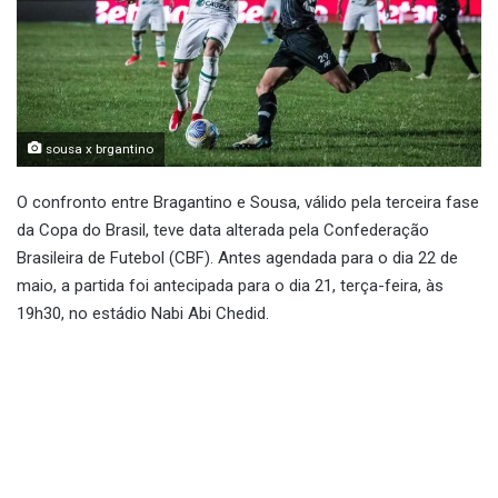
sousa x brgantino
O confronto entre Bragantino e Sousa, válido pela terceira fase
da Copa do Brasil, teve data alterada pela Confederação
Brasileira de Futebol (CBF). Antes agendada para o dia 22 de
maio, a partida foi antecipada para o dia 21, terça-feira, às
19h30, no estádio Nabi Abi Chedid.