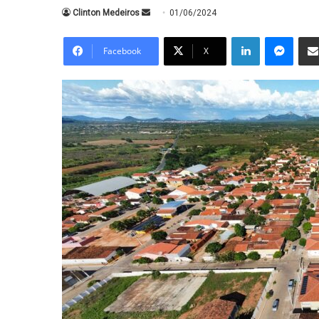
Mande
Clinton Medeiros
01/06/2024
um
Linkedin
Messe
e-
Facebook
X
mail