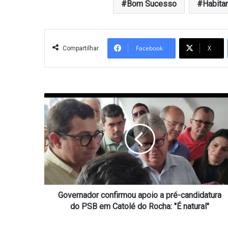
Bom Sucesso
Habita
Facebook
X
Compartilhar
Governador
confirmou
apoio
a
pré-
candidatura
do
PSB
em
Catolé
Governador confirmou apoio a pré-candidatura
do
do PSB em Catolé do Rocha: "É natural"
Rocha:
"É