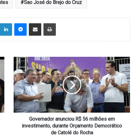
ntes
Sao José do Brejo do Cruz
Linkedin
Messenger
Compartilhar via e-mail
Imprimir
Governador
anunciou
R$
56
milhões
em
investimento,
durante
Orçamento
Democrático
Governador anunciou R$ 56 milhões em
de
investimento, durante Orçamento Democrático
Catolé
de Catolé do Rocha
do