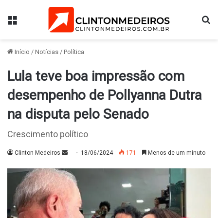
Menu
Pr
Início
/
Notícias
/
Política
Lula teve boa impressão com
desempenho de Pollyanna Dutra
na disputa pelo Senado
Crescimento político
Mande
Clinton Medeiros
18/06/2024
171
Menos de um minuto
um
e-
mail