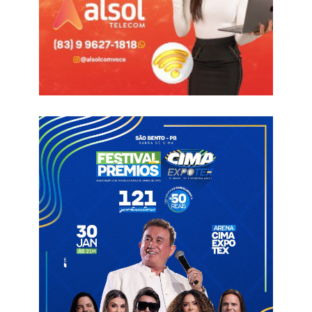
com bastante folga o ex-governador Ricardo Coutinho, sendo
a 2ª mais votada.
Informações com Polítika – Alan Kardek
Lula
Pollyanna Dutra
PT