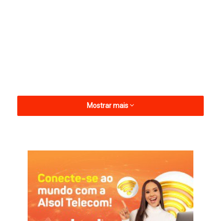
Mostrar mais
A informação foi repassada por um petista com bom trânsito
na Direção Nacional.
Pollyana, porém, descartou sair do PSB.
Na última eleição, Pollyana foi lançada candidata do PSB ao
Senado em cima da convenção e ultrapassou por exemplo,