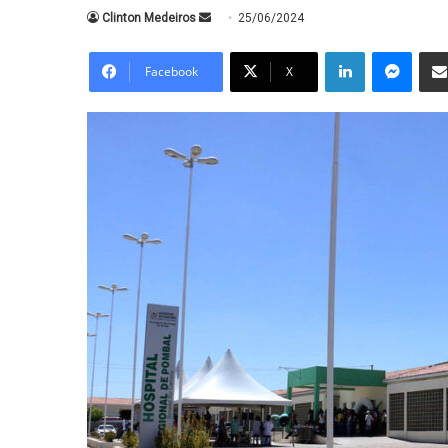
Mande
Clinton Medeiros
25/06/2024
um
Linkedin
Messe
e-
Facebook
X
mail