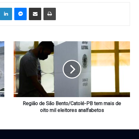
Linkedin
Messenger
Compartilhar via e-mail
Imprimir
Região
de
São
Bento/Catolé-
PB
tem
mais
de
oito
mil
Região de São Bento/Catolé-PB tem mais de
eleitores
oito mil eleitores analfabetos
analfabetos