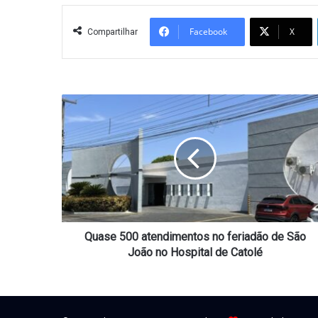
Facebook
X
Compartilhar
Quase
500
atendimentos
no
feriadão
de
São
João
no
Hospital
Quase 500 atendimentos no feriadão de São
de
João no Hospital de Catolé
Catolé