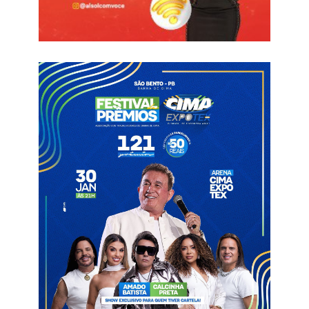
Em janeiro, eram 197 contratados, mas esse quantitativo
quase dobrou no mês seguinte (378), indo para 446 em março
e em abril chegou a 460 (veja gráfico abaixo). Para efeito de
comparação, em abril de 2023 o número de contratados era de
323, o que representa um acréscimo de 42% em relação a
2024, ano eleitoral.