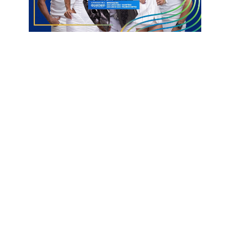
Mensalmente, são quase R$ 5 milhões pagos, de acordo com
a mais recente atualização do sistema do Tribunal, que já
aponta para 491 contratados (veja abaixo).
O presidente do TCE da Paraíba, conselheiro Nominando Diniz
Filho, alertou na última semana os gestores municipais a
respeito do previsto na Resolução nº 04/2024, que passa a
adotar critérios para essas contratações e um dos mais
importantes é a redução desse tipo de admissão ao Serviço
Público.
A Resolução prevê que o número de contratados nessa
modalidade não pode ultrapassar 30%, em relação ao número
de servidores efetivos, contratados por meio de concurso
público. Em Pombal, já supera os 50%.
Diante dessa nova realidade, enfatiza o presidente, os
prefeitos e gestores públicos municipais devem começar a se