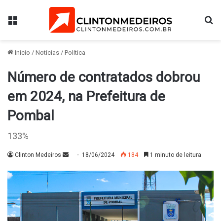
Menu
Pr
Início
/
Notícias
/
Política
Número de contratados dobrou
em 2024, na Prefeitura de
Pombal
133%
Mande
Clinton Medeiros
18/06/2024
184
1 minuto de leitura
um
e-
mail