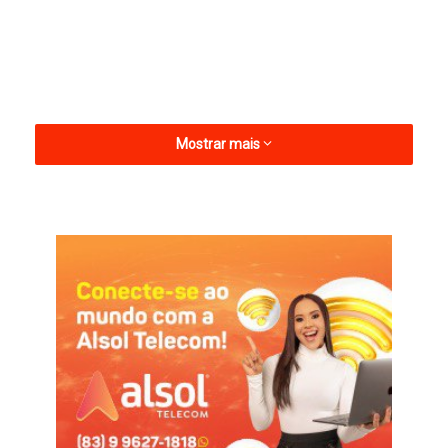
Mostrar mais
A imprensa entrou em contato com uma fonte ligada ao Galo
da Borborema, que confirmou o interesse do clube paraense
pelo jogador. A negociação tem bom andamento e pode ter o
desfecho em breve.
Pelo Treze, Rafael Castro, que tem 27 anos, entrou em campo
25 vezes, marcou dois gols e, nesta temporada, já defendeu o
clube no Campeonato Paraibano, Copa do Nordeste, Copa do
Brasil e Série D do Brasileiro.