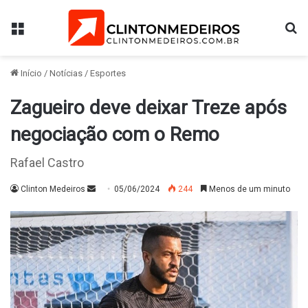
Menu
Pr
Início
/
Notícias
/
Esportes
Zagueiro deve deixar Treze após
negociação com o Remo
Rafael Castro
Mande
Clinton Medeiros
05/06/2024
244
Menos de um minuto
um
e-
mail