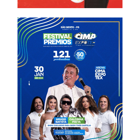
Jogos Olímpicos.
Segundo análises de Arthur Alves, pelo menos três lances
interferiram direto ou indiretamente no resultado da partida, o
que, segundo ele, beneficiou o ASA. O primeiro deles foi a
inversão do lateral, que logo na sequência culminou no gol de
empate do Fantasma.
Segundo o representante da FPF-PB, membros do Treze e
torcedores nas arquibancadas, o árbitro Marcos Mateus
assinalou acertadamente o lateral a favor do Galo, mas o
assistente Marcelo Grando inverteu para o ASA e ficou por
isso mesmo.
O segundo lance citado pelo relatório do representante da FPF-
PB foi a não expulsão do atleta Didira, do ASA, que teria pisado
intencionalmente de forma agressiva no pé do atacante
Thiaguinho, do Galo da Borborema.