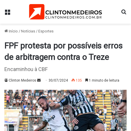
Menu
Pr
Início
/
Notícias
/
Esportes
FPF protesta por possíveis erros
de arbitragem contra o Treze
Encaminhou à CBF
Mande
Clinton Medeiros
30/07/2024
135
1 minuto de leitura
um
e-
mail