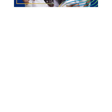
E o terceiro, e último lance, foi o de um possível pênalti a favor
do Treze, que não foi marcado. Segundo o relatório, houve
muito ajuste na área da infração e apenas a falta foi
assinalada, quando teria sido em área de penal.
Encaminhamos o protesto contra arbitragem mediante minha
análise in loco da atuação da arbitragem, mencionando os
equívocos graves
— Arthur Alves, presidente da comissão de arbitragem da FPF-
PB.
A partida decisiva entre Treze e ASA acontece no próximo
domingo (4), no Estádio Amigão, em Campina Grande, às 16h.
Quem vencer, avança para as oitavas de final; um novo empate
leva a disputa para os pênaltis.