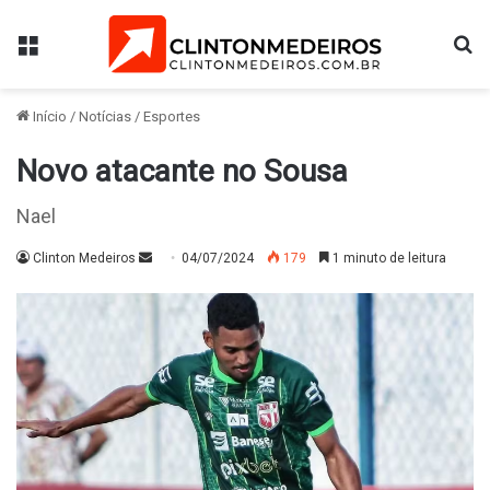
Menu
Pr
Início
/
Notícias
/
Esportes
Novo atacante no Sousa
Nael
Mande
Clinton Medeiros
04/07/2024
179
1 minuto de leitura
um
e-
mail