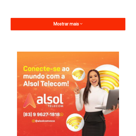
Mostrar mais
Na atual temporada pelo Lagarto-SE, Nael balançou as redes
quatro vezes em 11 partidas. Ele chega ao Sousa para reforçar
o setor ofensivo, que já conta com Charles, Danillo Bala, Diego
Ceará, Ewerton Potiguar e Junnior Batata sob o comando do
técnico Leandro Sena.
A contratação de Nael ocorre em um momento importante
para o Sousa, que busca alcançar o G-4 do Grupo 3 e avançar
na competição. O jogador já está na Cidade Sorriso e pode
estrear no próximo domingo, em partida contra o Potiguar.