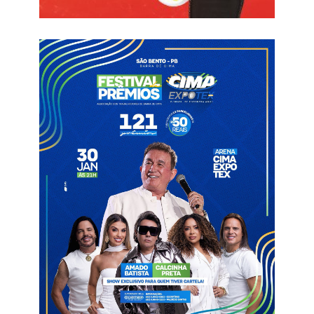
dispersos e conseguimos. Tanto que todos os pênaltis foram
muito bem batidos”, afirmou o treinador em entrevista ao PB
Esportes.
Muito a frustração citada pelo técnico passa também pela
postura do Treze no primeiro tempo. De acordo com Waguinho
Dias, a equipe sentiu a pressão do jogo decisivo, porém
destacou o aprendizado que o confronto com o Altos deixa
para o elenco.
“Nosso time sentiu a pressão e não conseguiu reagir e jogar o
que vinha jogando. No intervalo, consegui por eles no jogo,
tanto que fizemos o gol aos cinco minutos. As trocas não
surtiram efeito, eles não conseguiu segurar a bola aqui na
frente. Assim originaram os dois gols do Altos. Se faltava uma
casca para esse time, foi hoje. Isso aí vai servir para uma união
muito maior. Foi importante para eles”, destacou.