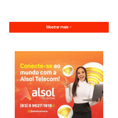
Mostrar mais
“Estou com dois sentimentos. Primeiro, de frustração pelos
dois gols sofridos no final e perder o jogo. Isso é muito ruim. E
depois por ter passado. Nós merecíamos por tudo que está
sendo feito. Quando terminou o jogo, os jogadores estavam
brigando entre eles por ter sofrido gol e a minha função era
acalmar, dizer que já foi e concentrar para os pênaltis. Tinha
que trazer eles novamente para o jogo, estavam muito