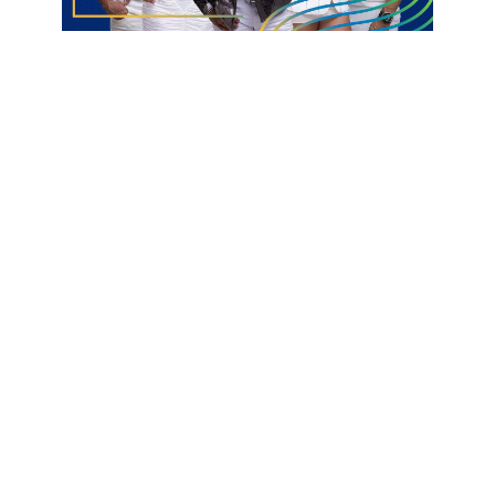
Treze na Série D
Pela frente, o Treze terá o Itabaiana, que se classificou
também na disputa por pênaltis contra o Porto Velho.
Informações com Voz da Torcida
Série D
Técnico do Treze
Waguinho Dias