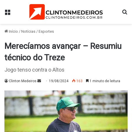
Menu
Pr
Início
/
Notícias
/
Esportes
Merecíamos avançar – Resumiu
técnico do Treze
Jogo tenso contra o Altos
Mande
Clinton Medeiros
19/08/2024
163
1 minuto de leitura
um
e-
mail