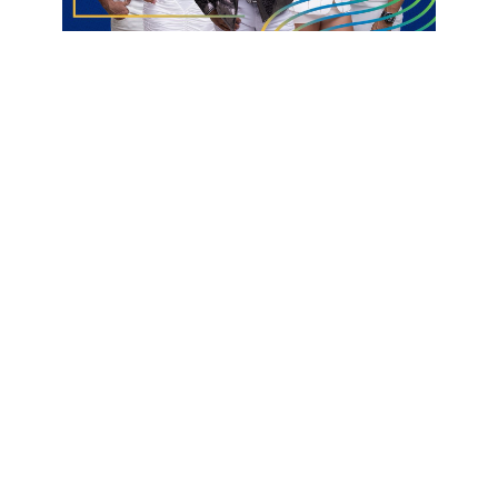
o time trezeano teve uma fase de grupos irregular e não
avançou para o mata-mata. O Treze acabou terminando na
sétima posição do Grupo B, com apenas seis pontos
somados.
Acesso à Série C adiado
Depois das frustações no Paraibano e na Copa do Nordeste, o
Treze resolveu reformular a equipe para a Série D do Brasileiro.
A primeira mudança foi no comando técnico com a chegada
do experiente Waguinho Dias. O Galo também promoveu a
saída de alguns jogadores e contratou novos e conhecidos
nomes da torcida galista, como o centroavante Wallace
Pernambucano, o meia Yamada, o volante Coppetti, o atacante
Thiaguinho e outros atletas.
O começo arrasador do time capitaneado por Waguinho
surpreendeu a todos e colocou o Treze como um dos