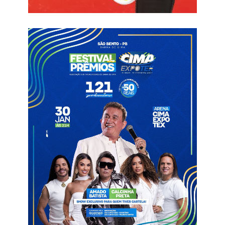
Paraibano, a equipe trezeana buscava o acesso à Série de
2025 para ter um calendário recheado para o ano do
centenário.
Fora da final do Paraibano
Para a disputa do estadual, o Treze manteve a comissão
técnica e alguns jogadores que foram campeões em 2023. Na
primeira fase, o Galo da Borborema conseguiu fazer uma boa
campanha e terminou na primeira colocação. No entanto, a
equipe comandada pelo técnico William de Mattia conseguiu
manter a consistência e foi eliminada pelo Sousa na semifinal,
no estádio Amigão.
Abaixo de esperado no Nordestão
Na Copa do Nordeste, o Alvinegro de Campina Grande também
não correspondeu como se esperava. Priorizando o Paraibano,