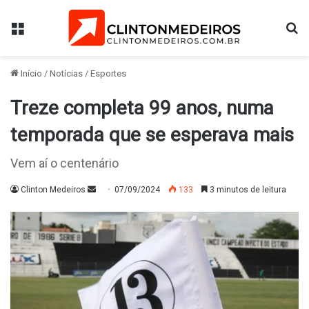
Menu
Pr
Início
/
Notícias
/
Esportes
Treze completa 99 anos, numa
temporada que se esperava mais
Vem aí o centenário
Mande
Clinton Medeiros
07/09/2024
133
3 minutos de leitura
um
e-
mail