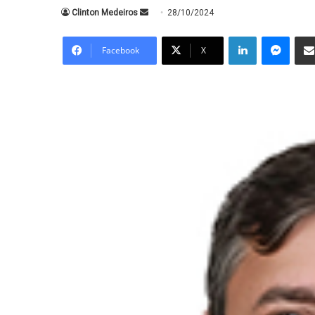
Mande
Clinton Medeiros
28/10/2024
um
Linkedin
Messe
e-
Facebook
X
mail