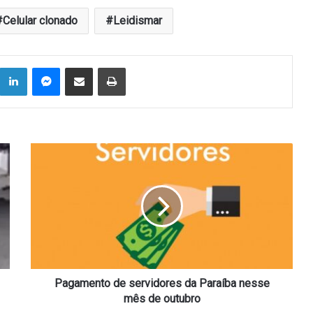
Celular clonado
Leidismar
Linkedin
Messenger
Compartilhar via e-mail
Imprimir
Pagamento
de
servidores
da
Paraíba
nesse
mês
de
outubro
Pagamento de servidores da Paraíba nesse
mês de outubro