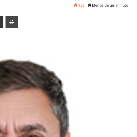
186
Menos de um minuto
nger
Compartilhar via e-mail
Imprimir