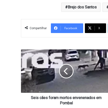
Brejo dos Santos
Facebook
X
Compartilhar
Seis
cães
foram
mortos
envenenados
em
Pombal
Seis cães foram mortos envenenados em
Pombal