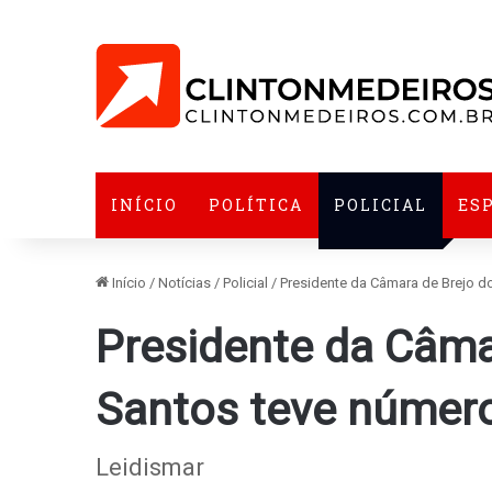
INÍCIO
POLÍTICA
POLICIAL
ES
Início
/
Notícias
/
Policial
/
Presidente da Câmara de Brejo d
Presidente da Câma
Santos teve número
Leidismar