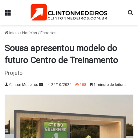
Menu
Pr
Início
/
Notícias
/
Esportes
Sousa apresentou modelo do
futuro Centro de Treinamento
Projeto
Mande
Clinton Medeiros
24/10/2024
108
1 minuto de leitura
um
e-
mail