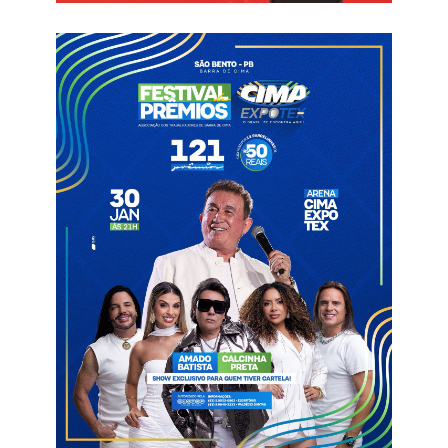
“Estamos aqui muito satisfeitos por ver o nosso time com
quase R$ 3 milhões em caixa, com ônibus comprado e um belo
projeto para o Centro de Treinamento. Vai demorar três ou
quatro anos para que esta obra esteja totalmente concluída,
mas a torcida vai ajudar, o governo vai ajudar e os resultados
esportivos irão ajudar”, afirmou Tyrone.
Informações com WSCOM