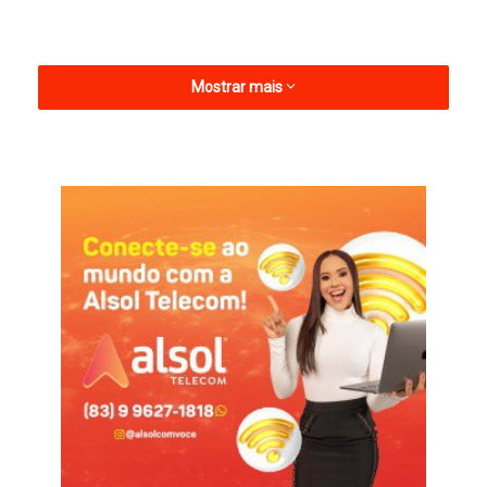
Mostrar mais
Os detalhes do projeto foram apresentados numa coletiva de
imprensa no Centro Cultural Professora Dodora, conhecido
como Cinema Municipal. A arquiteta, Rayanne Casimiro, que é a
responsável do projeto e os dirigentes do clube, falaram no
evento sobre o planejamento de construção e as próximas
etapas que serão executadas. De acordo com o presidente de
honra do clube e prefeito da cidade de Sousa, Fábio Tyrone, a
obra deve ser totalmente finalizada em três ou quatro anos.