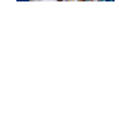
Ver essa foto no Instagram
Uma publicação compartilhada por Blog Clinton Medeiros (@blogdoclinton)
Centro de Treinamento
CT
Sousa