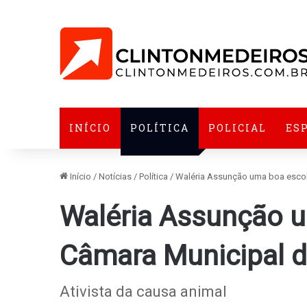
INÍCIO
POLÍTICA
POLICIAL
ES
Início
/
Notícias
/
Política
/
Waléria Assunção uma boa escol
Waléria Assunção 
Câmara Municipal 
Ativista da causa animal