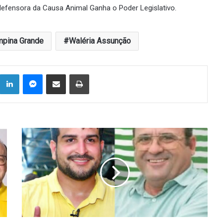
fensora da Causa Animal Ganha o Poder Legislativo.
pina Grande
Waléria Assunção
Linkedin
Messenger
Compartilhar via e-mail
Imprimir
Riacho
dos
Cavalos
teve
a
segunda
eleição
mais
apertada