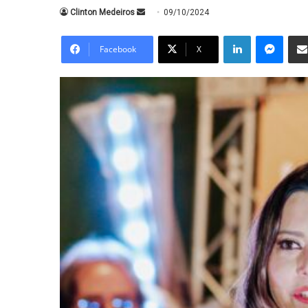
Mande
Clinton Medeiros
09/10/2024
um
Linkedin
Messe
e-
Facebook
X
mail