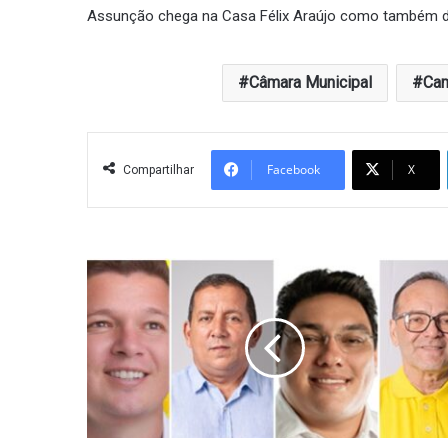
Assunção chega na Casa Félix Araújo como também de
Câmara Municipal
Cam
Facebook
X
Compartilhar
Bancada
desportista
na
região
de
Catolé
do
Rocha/São
Bento