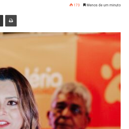
173
Menos de um minuto
nger
Compartilhar via e-mail
Imprimir