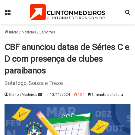
Menu
Pr
Início
/
Notícias
/
Esportes
CBF anunciou datas de Séries C e
D com presença de clubes
paraibanos
Botafogo, Sousa e Treze
Mande
Clinton Medeiros
13/11/2024
104
1 minuto de leitura
um
e-
mail