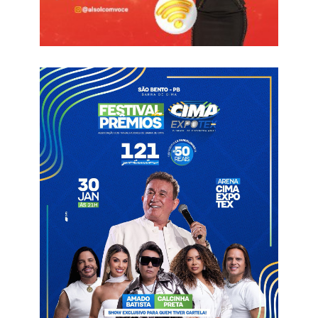
Além disso, como prometido, a CBF adiantou as datas dos
campeonatos estaduais, que devem iniciar em 12 de janeiro e
terminarem em 26 de março.
Já a Copa do Brasil, que terá a presença de Botafogo-PB e
Sousa, vai ser disputada entre 19 de fevereiro e 09 de
novembro.
Informações com Arena Correio
Calendário CBF
Série C
Treze