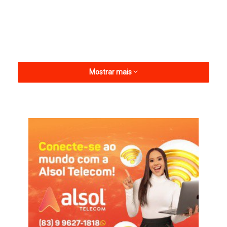
Mostrar mais
A Série C do Brasileiro, que terá o Botafogo-PB como o único
representante da Paraíba, terá 27 datas, devendo manter o
mesmo formato. O início da Terceirona está previsto para 13
de abril e o término em 26 de outubro.
A Série D deve começar também em 13 de abril e se estender
até 28 de setembro. Treze e Sousa são as equipes paraibanas
que vão disputar a competição.