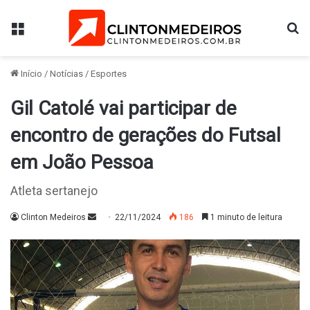
Menu
Pr
Início
/
Notícias
/
Esportes
Gil Catolé vai participar de
encontro de gerações do Futsal
em João Pessoa
Atleta sertanejo
Mande
Clinton Medeiros
22/11/2024
186
1 minuto de leitura
um
e-
mail