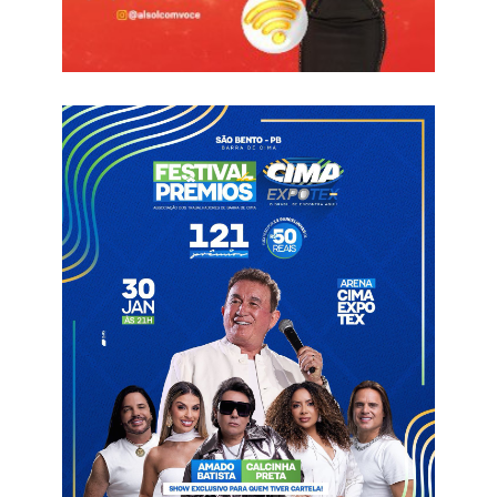
gerações que contribuíram para o fortalecimento do futsal e
para a projeção do esporte brasileiro no cenário mundial.
Entre os homenageados deste ano, estará o ex-jogador
profissional, Gil Catolé, que atuou em vários clubes do país
como o São Paulo, e na seleção brasileira onde foi campeão
da Copa América. Gil também tem títulos paraibanos pelo Brejo
do Cruz Esporte Clube.
Atualmente Gil já atua como treinador e reside em Catolé do
Rocha no Sertão.
Futsal
Gil Catolé
Gil Gemma