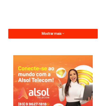
Mostrar mais
Entre os homenageados estão tricampeões e bicampeões
mundiais, bicampeões olímpicos, campeões brasileiros e do
Nordeste, atletas que elevaram o nome do esporte paraibano e
abriram portas para futuras gerações.
Ao longo dos 11 anos, a festa tem proporcionado um
momento de reconhecimento e valorização das diferentes