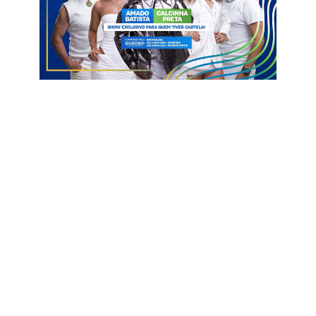
Ver essa foto no Instagram
Uma publicação compartilhada por Blog Clinton Medeiros (@blogdoclinton)
Gervásio Maia
Hugo Motta
Líder do PSB