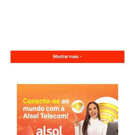
Mostrar mais
Gervásio e Hugo são do estado da Paraíba e com raízes
políticas em cidades da região do Sertão.
“Desde a época dos nossos avós que a gente tem ligação
política, de lá pra cá sempre fomos do mesmo palanque,
somos atualmente do mesmo projeto, fomos juntos do MDB,