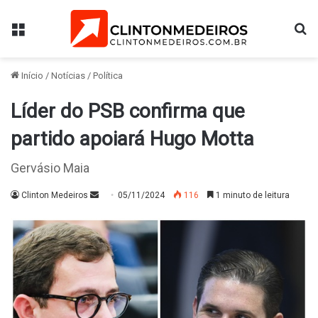
Menu
Pr
Início
/
Notícias
/
Política
Líder do PSB confirma que
partido apoiará Hugo Motta
Gervásio Maia
Mande
Clinton Medeiros
05/11/2024
116
1 minuto de leitura
um
e-
mail