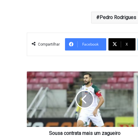
Pedro Rodrigues
Facebook
X
Compartilhar
Sousa
contrata
mais
um
zagueiro
Sousa contrata mais um zagueiro