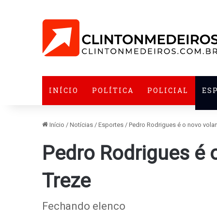
INÍCIO
POLÍTICA
POLICIAL
ES
Início
/
Notícias
/
Esportes
/
Pedro Rodrigues é o novo vola
Pedro Rodrigues é 
Treze
Fechando elenco