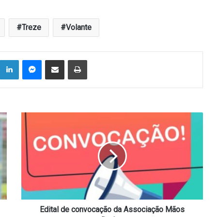
Treze
Volante
Linkedin
Messenger
Compartilhar via e-mail
Imprimir
Edital
de
convocação
da
Associação
Mãos
Dadas
Edital de convocação da Associação Mãos