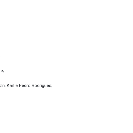
;
e;
oln, Karl e Pedro Rodrigues;