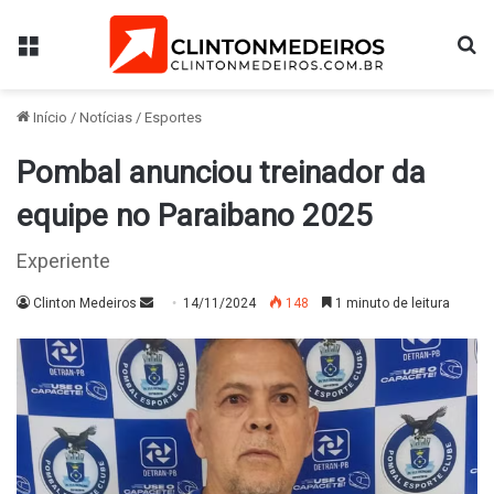
Menu
Pr
Início
/
Notícias
/
Esportes
Pombal anunciou treinador da
equipe no Paraibano 2025
Experiente
Mande
Clinton Medeiros
14/11/2024
148
1 minuto de leitura
um
e-
mail