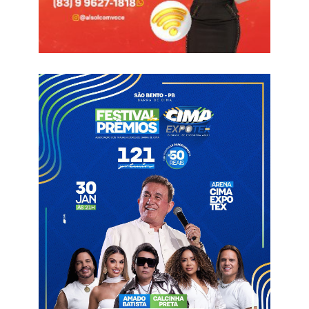
Jazon tem um extenso currículo no futebol nordestino e já foi
técnico de diversos clubes paraibanos, como Auto Esporte-PB,
Atlético-PB, Nacional de Patos, São Paulo Crystal e Sousa,
alcançando as quartas de final do Campeonato Paraibano em
quatro ocasiões. Na última temporada, o treinador comandou
o Atlético-CE na disputa da Série D do Brasileirão.
O clube sertanejo também se prepara para divulgar nos
próximos dias os nomes dos jogadores e dos membros da
comissão técnica que comporão o elenco da agremiação da
cidade de Pombal para a disputa do Campeonato Paraibano de
2025.
Informações com Globo Esporte PB
Jazon
Pombal
Treinador