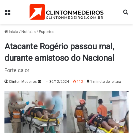
Menu
Pr
Início
/
Notícias
/
Esportes
Atacante Rogério passou mal,
durante amistoso do Nacional
Forte calor
Mande
Clinton Medeiros
30/12/2024
112
1 minuto de leitura
um
e-
mail