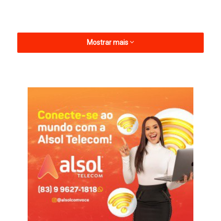
Mostrar mais
Imediatamente, a equipe médica do clube e os bombeiros do
4º Batalhão de Bombeiros Militar de Patos prestaram socorro
ao jogador. Rogério foi rapidamente levado ao Hospital
Regional de Patos, onde recebeu oxigênio e passou por uma
avaliação médica.
A assessoria do clube informou que o atacante passou por
exames e recebeu alta.