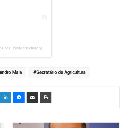
deiros (@blogdoclinton)
andro Maia
Secretário de Agricultura
Linkedin
Messenger
Compartilhar via e-mail
Imprimir
Prefeito