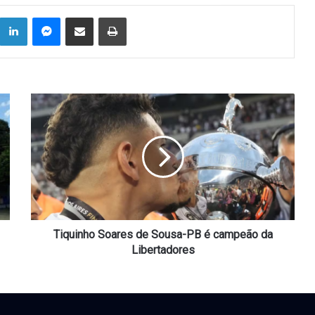
Linkedin
Messenger
Compartilhar via e-mail
Imprimir
Tiquinho
Soares
de
Sousa-
PB
é
campeão
da
Libertadores
Tiquinho Soares de Sousa-PB é campeão da
Libertadores