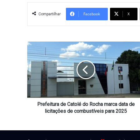
Facebook
X
Compartilhar
Prefeitura
de
Catolé
do
Rocha
marca
data
de
licitações
de
Prefeitura de Catolé do Rocha marca data de
combustíveis
licitações de combustíveis para 2025
para
2025