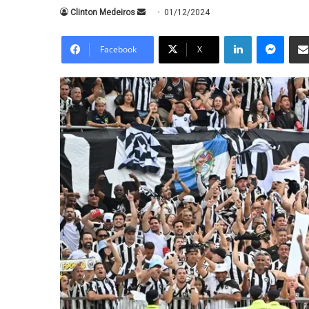
Mande
Clinton Medeiros
01/12/2024
um
Linkedin
Messe
e-
Facebook
X
mail