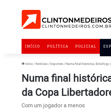
INÍCIO
POLÍTICA
POLICIAL
ES
Início
/
Notícias
/
Esportes
/
Numa final histórica, Botafog
Numa final históri
da Copa Libertador
Com um jogador a menos