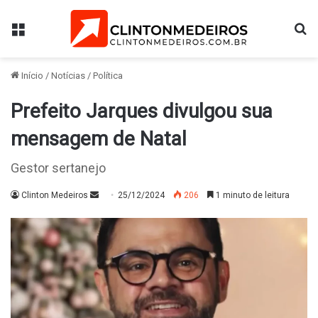
Menu
Pr
Início
/
Notícias
/
Política
Prefeito Jarques divulgou sua
mensagem de Natal
Gestor sertanejo
Mande
Clinton Medeiros
25/12/2024
206
1 minuto de leitura
um
e-
mail