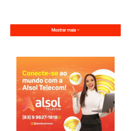
Mostrar mais
“Que o espírito do Natal renove nossas esperanças e fortaleça
os laços de amor, união e gratidão. Que a luz que guia essa
data ilumine nossos corações para construirmos juntos um
futuro mais justo e solidário. Feliz Natal, repleto de paz e
alegria!”, afirmou o prefeito.
Dr. Jarques lembrou o significado especial do Natal,
destacando que é um momento de celebração e reflexão. “É
tempo de celebrar a esperança, a paz e o amor. O Natal é a