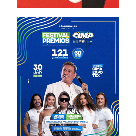
época em que nossos corações se enchem de gratidão por
tudo o que conquistamos juntos e de renovar a força que nos
move a acreditar em um futuro ainda melhor”, acrescentou.
Ao fazer um balanço do ano que se encerra, o prefeito
reconheceu os avanços conquistados com o apoio da
população. “2024 foi um ano de vitórias para nossa cidade.
Com trabalho, dedicação e o apoio de cada são-bentense,
superamos desafios e seguimos construindo uma São Bento
ainda mais forte.”
Encerrando sua mensagem, Dr. Jarques Lúcio expressou seus
votos para o novo ano, reforçando a importância de continuar
com fé e determinação. “Desejo um Natal abençoado e repleto
de luz. Que essa luz guie nossos passos em 2025, nos
fortalecendo para continuar no caminho certo, com fé e muita
determinação. Feliz Natal, São Bento!”