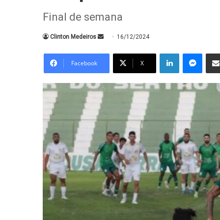
Final de semana
Mande
Clinton Medeiros
16/12/2024
um
Linkedin
Messe
e-
Facebook
X
mail