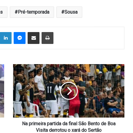
os
Pré-temporada
Sousa
Linkedin
Messenger
Compartilhar via e-mail
Imprimir
Na
primeira
partida
da
final
São
Bento
de
Boa
Visita
Na primeira partida da final São Bento de Boa
derrotou
Visita derrotou o xará do Sertão