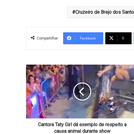
Cruzeiro de Brejo dos Sant
Facebook
X
Compartilhar
Cantora
Taty
Girl
dá
exemplo
de
respeito
a
causa
animal
Cantora Taty Girl dá exemplo de respeito a
durante
causa animal durante show