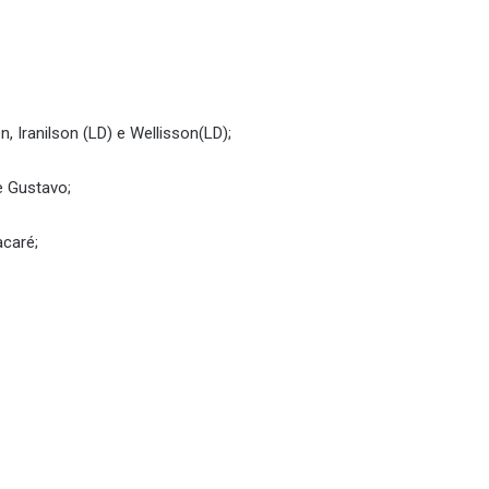
, Iranilson (LD) e Wellisson(LD);
e Gustavo;
acaré;