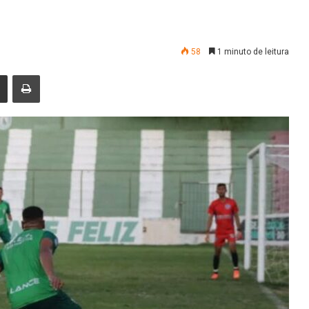
58
1 minuto de leitura
nger
Compartilhar via e-mail
Imprimir