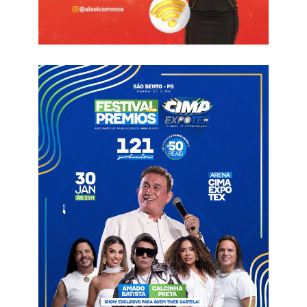
Mendes e Edson Fachin. O julgamento continua até esta sexta-
feira, 6 de dezembro, com os votos dos ministros Dias Toffoli
e Nunes Marques ainda pendentes.
ALPB
Assembleia Legislativa
Márcio Roberto