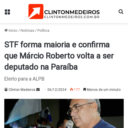
Menu
Pr
Início
/
Notícias
/
Política
STF forma maioria e confirma
que Márcio Roberto volta a ser
deputado na Paraíba
Eleito para a ALPB
Mande
Clinton Medeiros
06/12/2024
177
Menos de um minuto
um
e-
mail