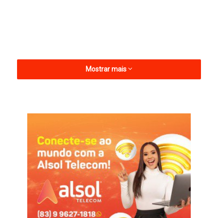
Mostrar mais
O relator, ministro André Mendonça, alterou seu voto,
argumentando que decisões judiciais de 2022 suspenderam os
efeitos da condenação de Márcio Roberto, que havia sido
considerado inelegível devido à reprovação de suas contas
como prefeito.
O voto de Mendonça foi seguido pelos ministros Gilmar