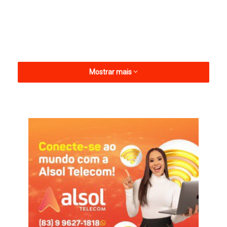
Mostrar mais
A reunião contou com a presença dos cinco vereadores
eleitos pelo Partido Liberal nas últimas eleições: Finoca, Tico
França, Possidônio Fernandes, Pretinha do André e Betinho
Sabianiano, ocorreu na residência do atual prefeito Valmar
Arruda. Especulações afirmavam que poderia haver adesão ao
prefeito eleito Lucas Pereira (PSB).
A reunião desta quinta-feira também definiu, em consenso, os
nomes que serão candidatos à presidência da mesa diretora