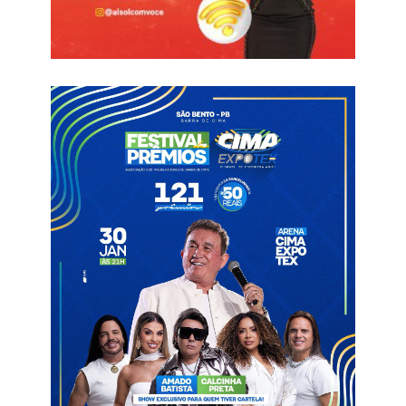
da Câmara Municipal na próxima legislatura, sendo, Tico França
no primeiro biênio 2025/2026 e, Betinho Sabendo no segundo
biênio 2027/2028.
Informações com Fala PB / Wellington do Vale
Câmara de Paulista
Oposição
Vereadores