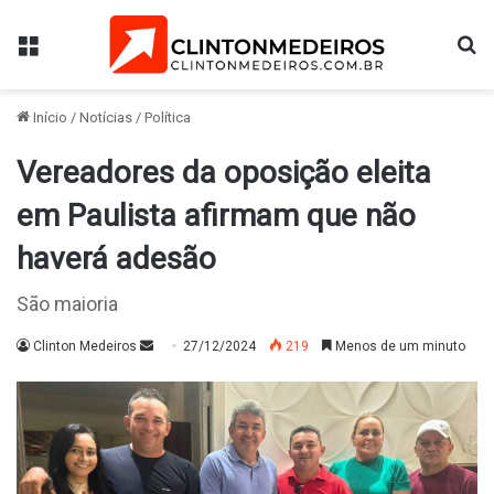
Menu
Pr
Início
/
Notícias
/
Política
Vereadores da oposição eleita
em Paulista afirmam que não
haverá adesão
São maioria
Mande
Clinton Medeiros
27/12/2024
219
Menos de um minuto
um
e-
mail