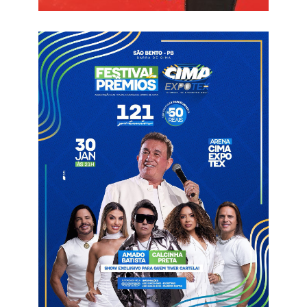
Riacho dos Cavalos – Artur Vieira
São Bentinho – Giovana Olimpio
São Bento – Gerfeson Carnaúba
São Domingos – Adeilza Soares
Os três deputados estaduais da região também
compareceram: Marcio Roberto (Republicanos), Galego Souza
(PP) e Gilbertinho Linhares (União Brasil).
Encontrão
João Azevedo
Prefeitos Médio Piranhas