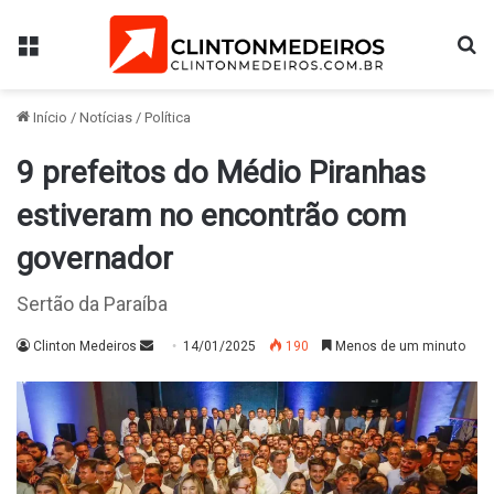
Menu
Pr
Início
/
Notícias
/
Política
9 prefeitos do Médio Piranhas
estiveram no encontrão com
governador
Sertão da Paraíba
Mande
Clinton Medeiros
14/01/2025
190
Menos de um minuto
um
e-
mail