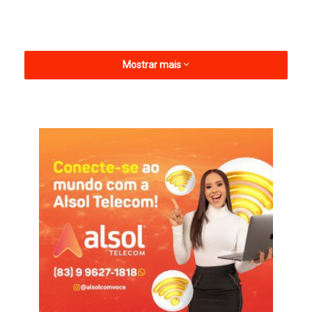
Mostrar mais
Abaixo, segue a lista dos gestores municipais da região do
Médio Piranhas que participaram do Encontrão.
Belém do Brejo do Cruz – Leomar Maia
Cajazeirinhas – Luana Pires
Jericó – Kadson Valberto
Lagoa – Socorro de Biró
Mato Grosso – Gidalva