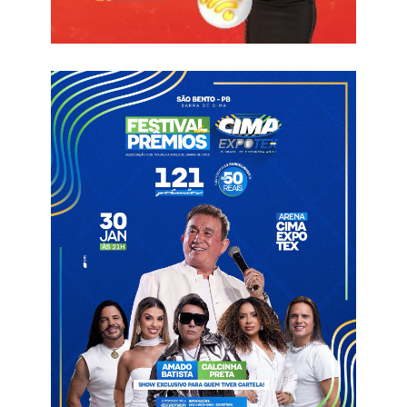
sagrou campeão.
Rogério na temporada
Nesta temporada, Rogério disputou duas partidas pelo
Nacional de Patos e já anotou dois gols. Em ambas, o atacante
foi titular e totalizou 174 minutos em campo.
Também conhecido como “Neymar do Nordeste”, além do
clube paraibano, o experiente jogador já teve passagens por
equipes como: Náutico, Sport, Ceará, Vitória, Bahia, Botafogo,
São Paulo, CSA e Remo.
Informações com Click OB
Atacante Rogério
Nacional de Patos