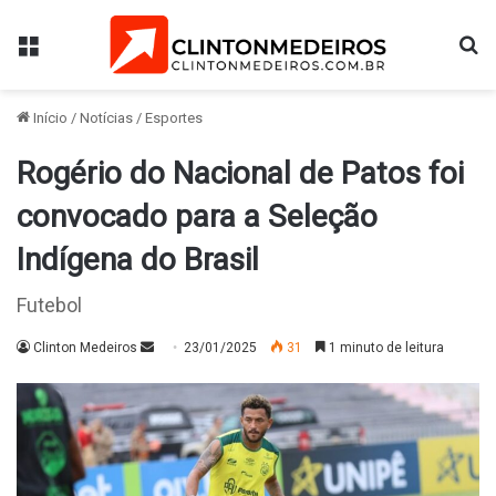
Menu
Pr
Início
/
Notícias
/
Esportes
Rogério do Nacional de Patos foi
convocado para a Seleção
Indígena do Brasil
Futebol
Mande
Clinton Medeiros
23/01/2025
31
1 minuto de leitura
um
e-
mail