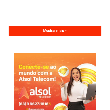
Mostrar mais
Em seu elenco para a competição, o Brasil contará com
jogadores profissionais ou amadores, mas todos indígenas.
Rogério, por sua vez, foi convocado por fazer parte da etnia
Xukuru do Ororubà, localizada na cidade de Pesqueira, em
Pernambuco.
Esta será a primeira participação do Brasil na Copa América de
Povo Originários e a segunda edição da competição. Na
primeira, realizada em 2015, também no Chile, o Paraguai se