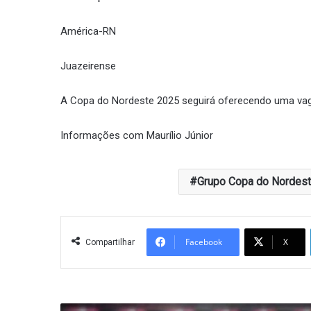
América-RN
Juazeirense
A Copa do Nordeste 2025 seguirá oferecendo uma vag
Informações com Maurílio Júnior
Grupo Copa do Nordes
Facebook
X
Compartilhar
Campinense