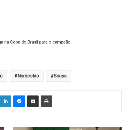
a na Copa do Brasil para o campeão.
te
Nordestão
Sousa
Linkedin
Messenger
Compartilhar via e-mail
Imprimir
Dois