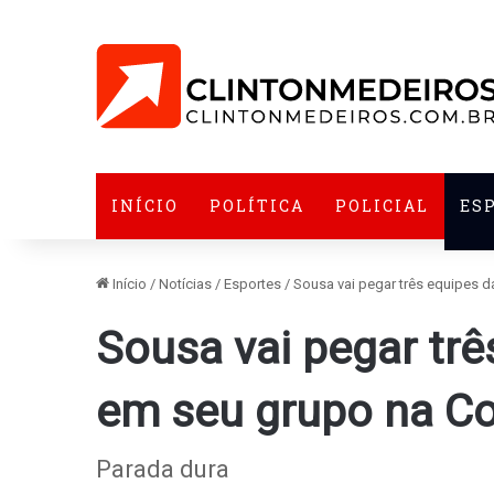
INÍCIO
POLÍTICA
POLICIAL
ES
Início
/
Notícias
/
Esportes
/
Sousa vai pegar três equipes 
Sousa vai pegar trê
em seu grupo na C
Parada dura