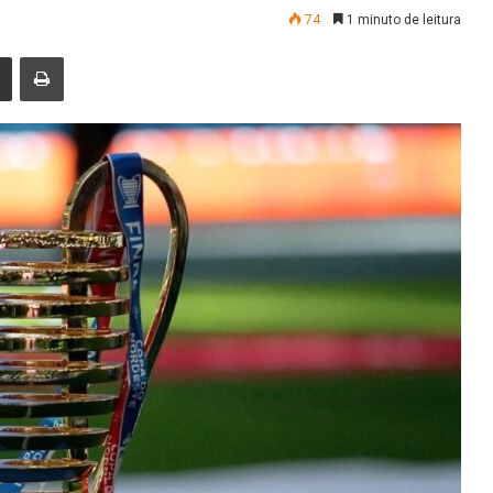
74
1 minuto de leitura
nger
Compartilhar via e-mail
Imprimir