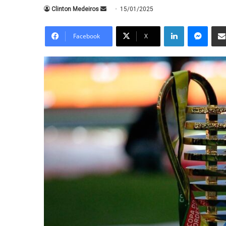
Mande
Clinton Medeiros
15/01/2025
um
Linkedin
Messe
e-
Facebook
X
mail