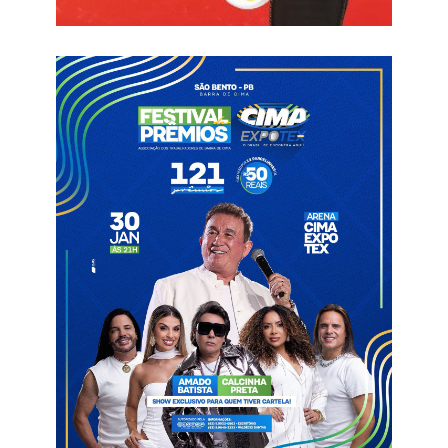
A prefeita Luciene Almeida recebeu o veículo e detalhou sua
satisfação pelo novo equipamento público servindo à
população.
Informações com Assessoria
Ambulância
Brejo dos Santos
Luciene