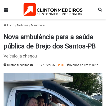
Menu
Pr
Início
/
Notícias
/
Manchete
Nova ambulância para a saúde
pública de Brejo dos Santos-PB
Veículo já chegou
Mande
Clinton Medeiros
12/02/2025
38
Menos de um minuto
um
e-
mail