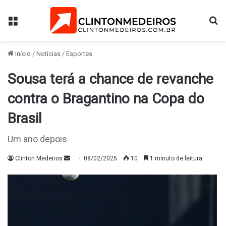
Menu
Pr
Início
/
Notícias
/
Esportes
Sousa terá a chance de revanche
contra o Bragantino na Copa do
Brasil
Um ano depois
Mande
Clinton Medeiros
08/02/2025
10
1 minuto de leitura
um
e-
mail