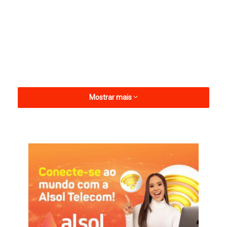
Mostrar mais
O sorteio foi realizado pela Confederação Brasileira de Futebol
(CBF). Os jogos da fase inicial ocorrerão nas semanas de 19 e
26 de fevereiro.
O duelo do Sousa vai marcar a revanche contra a equipe
paulista, que eliminou o dinossauro na terceira fase da edição