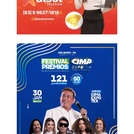
passada. O clube do Sertão da Paraíba teve sua maior
campanha da história ao eliminar o Cruzeiro, hexacampeão da
Copa do Brasil.
Nesta primeira fase, 80 clubes participam da disputa, com 40
confrontos definidos por sorteio. Além disso, o chaveamento
para a segunda fase também foi estabelecido.
Informações com Click PB
Copa do Brasil
Revanche
Sousa X Bragantino