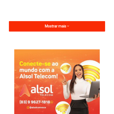
Mostrar mais
O clipe original de “Mama África” foi gravado há 29 anos como
parte do disco “Aos Vivos”. Agora, o material foi regravado e
fará parte de um documentário sobre Chico César.
A música é uma das mais conhecidas na voz do paraibano, e
recentemente foi cantada por Shakira, em português, no
primeiro show da turnê mundial “Las Mujeres Ya No Lloran”, no
Rio de Janeiro.