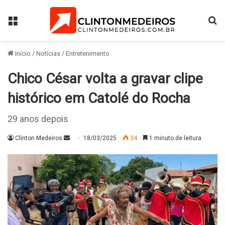
Menu
Pr
Início
/
Notícias
/
Entretenimento
Chico César volta a gravar clipe
histórico em Catolé do Rocha
29 anos depois
Mande
Clinton Medeiros
18/03/2025
34
1 minuto de leitura
um
e-
mail