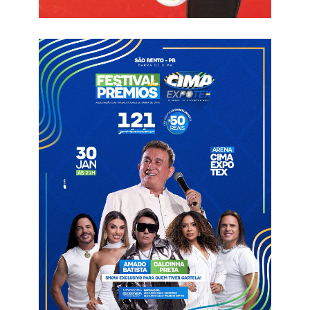
Nas redes sociais, Chico César compartilhou momentos em
Catolé do Rocha, onde ele também realiza um trabalho social
com a ONG Instituto Casa do Béradêro. Os detalhes sobre a
divulgação do clipe e do documentário serão divulgados em
breve.
Informações com G1 PB
Chico César
Clipe
Mama África