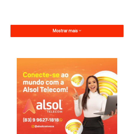
Mostrar mais
Desde a queda do Galo no Paraibano, especulava-se sobre se
Dione seguiria no Estádio Presidente Vargas. Em certo
momento a permanência do meia no Alvinegro foi vista como
difícil, haja vista propostas de clubes de divisões superiores
pelo jogador. Porém, nos últimos dias, diretoria e atleta
alinharam os termos e, finalmente, chegaram a um
denominador comum.