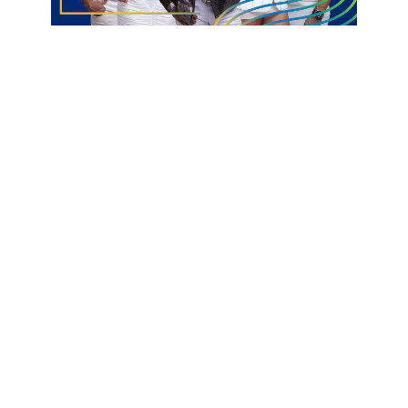
Contrato renovado
Dione
Meia