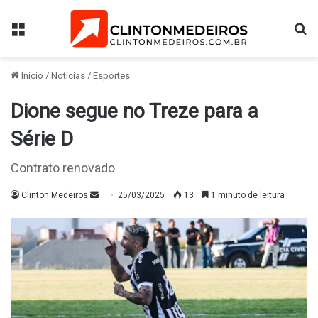
Menu
Pr
Início
/
Notícias
/
Esportes
Dione segue no Treze para a
Série D
Contrato renovado
Mande
Clinton Medeiros
25/03/2025
13
1 minuto de leitura
um
e-
mail