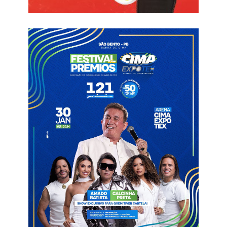
Em coletiva realizada nesta segunda-feira (24) no Estádio
Presidente Vargas, o presidente do Treze, Artur Bolinha, foi
perguntado sobre Dione e viu com bons olhos a renovação do
jogador. Ainda sobre a montagem do elenco para a Série D do
Brasileirão, há a expectativa de chegada de, pelo menos, oito
jogadores nos próximos dias.
Com Felipe Surian já em Campina Grande, a expectativa é que a
reformulação do elenco galista, com renovações, dispensas e
contratações, seja acelerada nos próximos dias. Vale lembrar
que a estreia do Galo na Série D acontece no próximo dia 12 de
abril, contra o Santa Cruz, no Amigão.
Informações com Globo Esporte PB