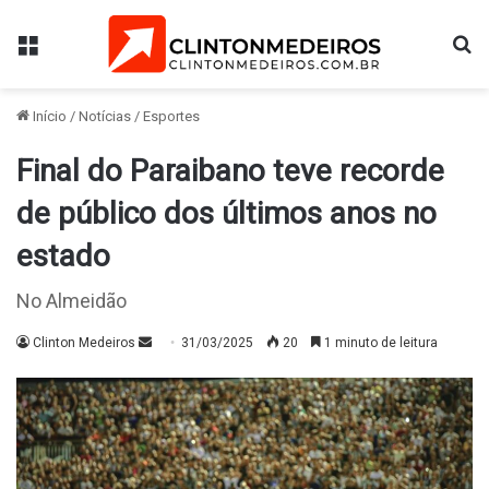
Menu
Pr
Início
/
Notícias
/
Esportes
Final do Paraibano teve recorde
de público dos últimos anos no
estado
No Almeidão
Mande
Clinton Medeiros
31/03/2025
20
1 minuto de leitura
um
e-
mail