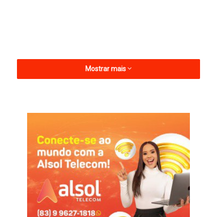
Mostrar mais
Até o fim da manhã, o clube alvinegro já havia vendido 13 mil
ingressos para o jogo, garantindo o recorde de público do
Campeonato Paraibano, superando o maior público do ano
passado, que foi de 12.241 torcedores na final entre Botafogo-
PB e Sousa.