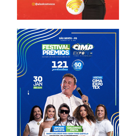
A decisão de 2025 ainda quebrou a marca de público registrada
pela torcida do Flamengo no duelo pela Taça Guanabara, que
reuniu 16.428 torcedores no Almeidão em 2024, na partida
contra o Nova Iguaçu.
Com a bola rolando, o campeão foi o Dinossauro, que apesar
de sofrer o empate no primeiro tempo, pressionou o time
Alvinegro e marcou o gol do tetracampeonato aos 40 da
segunda etapa. Na partida deste domingo (30), o placar final foi
de 1 a 1, e no agregado, o Dinossauro levou a melhor,
vencendo por 2 a 1.
Informações com Arena Correio
Almeidão
Final do Paraibano
Recorde de público