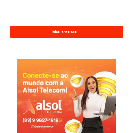
Mostrar mais
De acordo com a psicóloga responsável pelo projeto, Andrea
Freitas, a musicoterapia é uma técnica terapêutica que
promove o bem-estar físico, emocional e mental. “A música
tem efeitos positivos na vida do ser humano e tem uma
relação direta com as pessoas, influenciando na questão do
humor, promovendo interação social, diminuindo o estresse e
também a ansiedade. A ideia da musicoterapia é estimular o
paciente a lidar melhor com o ambiente hospitalar”, explicou.