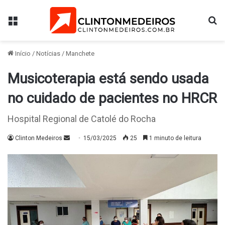
Menu
Pr
Início
/
Notícias
/
Manchete
Musicoterapia está sendo usada
no cuidado de pacientes no HRCR
Hospital Regional de Catolé do Rocha
Mande
Clinton Medeiros
15/03/2025
25
1 minuto de leitura
um
e-
mail