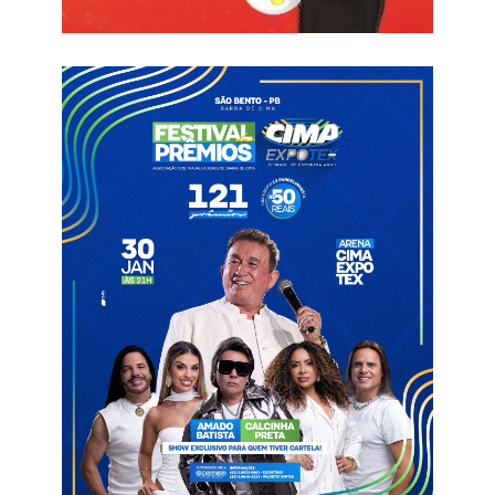
O aposentado José Francisco, que estava em observação na
unidade devido a um quadro hipertensivo, destacou a
importância da musicoterapia no processo de recuperação.
“Fiquei muito entusiasmado com a iniciativa, foi uma surpresa
para mim, e ao mesmo tempo, é muito animador estar no
ambiente de um hospital e ser convidado para participar de um
momento como este. Gostei muito! Enquanto estava ali
ouvindo as músicas, esqueci até que estava doente”, ressaltou.
A musicoterapia utiliza elementos da música, como som,
ritmo, melodia e harmonia, para restabelecer as funções dos
usuários, melhorando a comunicação, fortalecendo a
integração e ajudando nas relações interpessoais. O uso da
prática na unidade permite que os pacientes interajam com a
comunidade hospitalar cantando, dançando, tocando
instrumentos ou apenas ouvindo e apreciando diferentes
músicas. Com isso, é possível desenvolver potenciais,