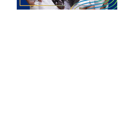
restabelecer as funções, contribuindo com a prevenção e a
promoção da qualidade de vida dos indivíduos.
Cuidados
Hospital regional de Catolé do Rocha
Musicoterapia