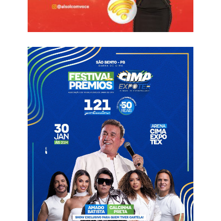
O JOGO
Treze e Santa Cruz-PE fizeram um primeiro tempo bem
movimentado no Estádio Amigão. O time alvinegro foi quem
mais criou e quem mais deu trabalho ao goleiro Felipe Alves.
Dione conseguiu boas finalizações de fora da área. Em um
bom contra-ataque, Gaia e Arthurzinho tabelaram bem, e o
atacante bateu bem quando entrou na área, mas o goleiro
coral fez outra boa defesa.
O Santa Cruz teve mais dificuldade de criar, mas desperdiçou
uma boa chance com Thiago Galhardo, que não conseguiu
finalizar bem após um escanteio.
SEGUNDO TEMPO
O Santa começou o segundo tempo no ataque. Gabriel