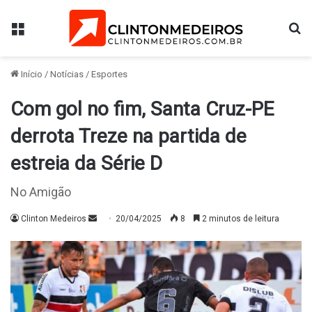
Menu
Pr
Início
/
Notícias
/
Esportes
Com gol no fim, Santa Cruz-PE
derrota Treze na partida de
estreia da Série D
No Amigão
Mande
Clinton Medeiros
20/04/2025
8
2 minutos de leitura
um
e-
mail