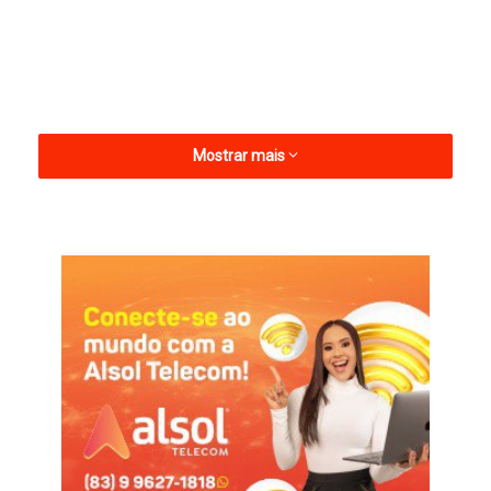
Mostrar mais
O gol do time coral foi marcado por Israel, aos 38 minutos do
segundo tempo. Com a vitória, o Santa também se junta ao
seu xará do Rio Grande do Norte, que venceu o Sousa neste
sábado, pelo Grupo 3.
Na próxima rodada, o Treze vai enfrentar o América, sábado,
em Natal. Por sua vez o Santa Cruz-PE encara o Horizonte-CE
no domingo, no Arruda.