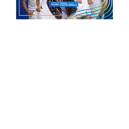
Galhardo recebeu e arriscou de longe, mas a bola foi para fora.
O Galo responde em seguida. Após bola em profundidade para
Gustavo Schutz, o goleiro Felipe Alves sai primeiro e impede a
finalização do atacante.
O Alvinegro promove duas mudanças: Schutz e Flavinho saem
para as entradas de Pipico e Lucas Venuto. No primeiro lance,
Pipico recebe cruzamento de Dione e cabeceia, mas Felipe
Alves fez a defesa.
O Treze seguia tentando abrir o placar. EM boa jogada, Van
batu forte de fora da área, mas Felipe Alves, de novo, salvou o
Santa Cruz, aos 33 minmutos.
Como diz aquele velho ditado, “quem não faz leva”. E o Santa
conseguiu marcar aos 38 minutos, com Israel.Ele aproveitou
bom cruzamento e cabeceou para dentro do gol de Igor Rayan.