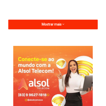
Mostrar mais
A Assembleia Geral Extraordinária terá como local a Câmara
Municipal de Pombal a partir das 18h, em primeira chamada e
caso não tenha quórum, às 19h, em segunda.
Na ocasião serão tratados assuntos de relevante interesse do
“Carcará do Sertão”, porém na pauta da ordem do dia
previamente agendada, mudanças no estatuto do PEC.
O momento será primordial, não só para discutir a atualização
estatutária, mas para debater ações que possam em breve