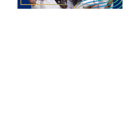
Informações com Liberdade FM
Conselho Deliberativo
Pombal
reunião