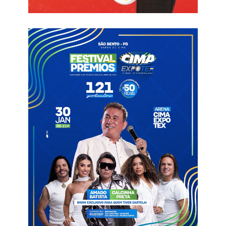
transformar-se em realidade a bem da equipe visando sua
disputa na primeira divisão do Campeonato Paraibano – 2026.
Segundo informações de pessoas ligadas ao conselho, diante
de tantos problemas e situações enfrentadas é necessário um
plano de reestruturação da agremiação que permita a
avaliação de propostas para uma futura gestão mais
democrática.
Apesar dos percalços da última temporada e os inúmeros
problemas, o Pombal Esporte Clube realizou uma campanha
minimamente consistente no Paraibano 2025.
O sonho para 2026 é melhorar no campeonato, superar
problemas nos vários âmbitos, entre eles administrativos e
permanecer na elite sonhando com a titularidade do
campeonato.