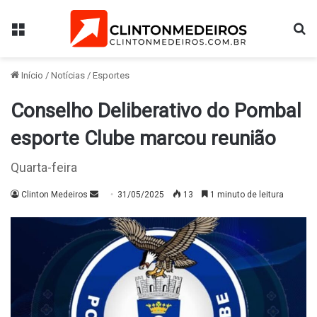
Menu
Pr
Início
/
Notícias
/
Esportes
Conselho Deliberativo do Pombal
esporte Clube marcou reunião
Quarta-feira
Mande
Clinton Medeiros
31/05/2025
13
1 minuto de leitura
um
e-
mail