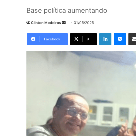
Base política aumentando
Mande
Clinton Medeiros
01/05/2025
um
Linkedin
Mess
e-
Facebook
X
mail