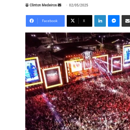
Mande
Clinton Medeiros
02/05/2025
um
Linkedin
Messe
e-
Facebook
X
mail