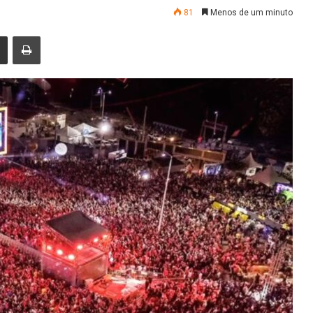
81
Menos de um minuto
nger
Compartilhar via e-mail
Imprimir