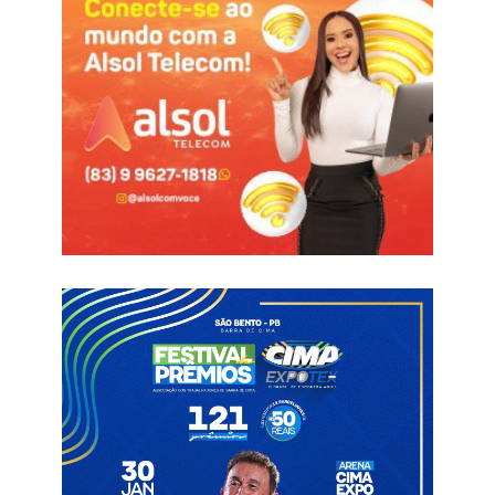
A citada não gostou da fala, e mandou a resposta, “Pois tô
aqui Vanusa, chute minhas canelas pra você ver como uma
mulher faz com outra”, esquentou.
A turma do deixa disso entrou em ação e tudo foi contornado.
Informações com João Marcolino
Caraúbas RN
Chute na canela
Vereadoras Caraúbas