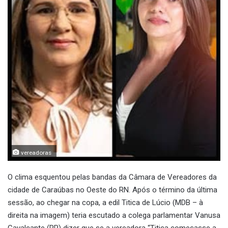
vereadoras
O clima esquentou pelas bandas da Câmara de Vereadores da
cidade de Caraúbas no Oeste do RN. Após o término da última
sessão, ao chegar na copa, a edil Titica de Lúcio (MDB – à
direita na imagem) teria escutado a colega parlamentar Vanusa
Cavalcante (PP) dizer que se a vereadora “Titica começasse a