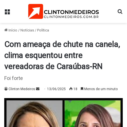
Menu
Pr
Início
/
Notícias
/
Política
Com ameaça de chute na canela,
clima esquentou entre
vereadoras de Caraúbas-RN
Foi forte
Mande
Clinton Medeiros
13/06/2025
18
Menos de um minuto
um
e-
mail