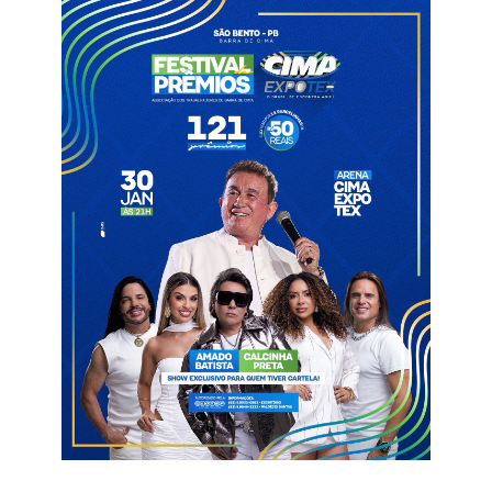
A festa, que é tradicional no município, vai contar com várias
atrações, como Forró do Nosso Jeito, Brasas do Forró, e Ruan
Estilizado.
Brasas do Forró
Festa em Lagoa
São João