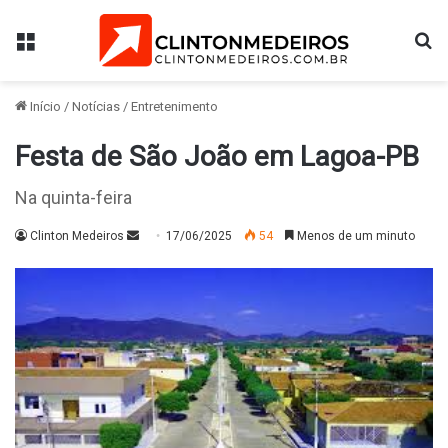
Menu
Pr
Início
/
Notícias
/
Entretenimento
Festa de São João em Lagoa-PB
Na quinta-feira
Mande
Clinton Medeiros
17/06/2025
54
Menos de um minuto
um
e-
mail