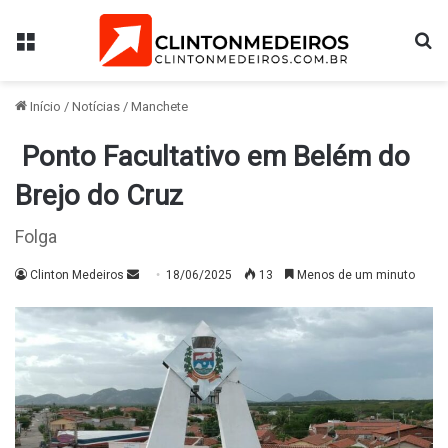
Menu
Pr
Início
/
Notícias
/
Manchete
Ponto Facultativo em Belém do
Brejo do Cruz
Folga
Mande
Clinton Medeiros
18/06/2025
13
Menos de um minuto
um
e-
mail