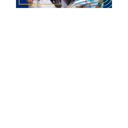
A publicação do ponto facultativo foi no Decreto Municipal nº
53/2025 assinado pelo prefeito Leomar Maia (PL).
Belém do Brejo do Cruz
Corpus Christi
Ponto Facultativo