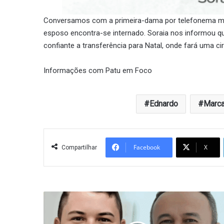
Conversamos com a primeira-dama por telefonema mi
esposo encontra-se internado. Soraia nos informou q
confiante a transferência para Natal, onde fará uma c
Informações com Patu em Foco
Ednardo
Marc
Facebook
X
Compartilhar
TRE-
RN
reverteu