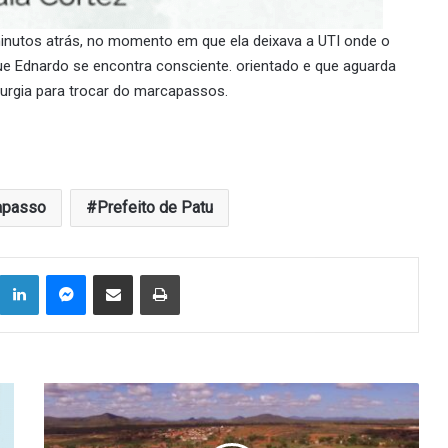
nutos atrás, no momento em que ela deixava a UTI onde o
ue Ednardo se encontra consciente. orientado e que aguarda
irurgia para trocar do marcapassos.
apasso
Prefeito de Patu
Linkedin
Messenger
Compartilhar via e-mail
Imprimir
Brejo
dos
Santos-