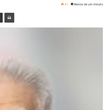
61
Menos de um minuto
nger
Compartilhar via e-mail
Imprimir