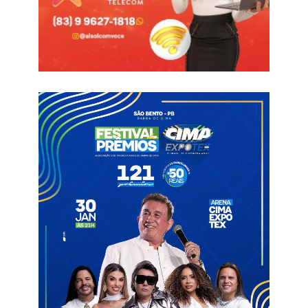
O prefeito Laurinho não gostou da postura de independência
adotada por Humberto nos últimos meses, ele vinha cobrando
apoio integral aos seus candidatos. Humberto porém afirmava
em declarações públicas que votaria em Geska no ano que
vem.
O vereador que foi o 2º mais votado em Catolé no ano
passado deverá liderar um novo bloco de oposição.
Catolé do Rocha
Humberto Suassuna
Laurinho Maia