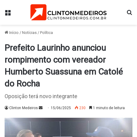
Menu
Pr
Início
/
Notícias
/
Política
Prefeito Laurinho anunciou
rompimento com vereador
Humberto Suassuna em Catolé
do Rocha
Oposição terá novo integrante
Mande
Clinton Medeiros
15/06/2025
230
1 minuto de leitura
um
e-
mail