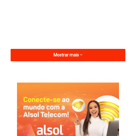
Mostrar mais
O afastamento se tornou evidente após a ausência do
vereador em uma reunião realizada na fazenda do prefeito, na
última sexta-feira (13), com a presença de todos os demais
vereadores da base. Na ocasião, foram discutidas mais uma
vez as eleições de 2026 e a pré-candidatura de Geska Maia,
esposa do prefeito, que pretende concorrer à Assembleia
Legislativa da Paraíba.