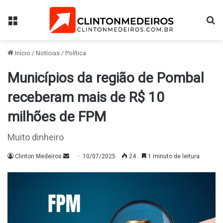
Menu
Pr
Início
/
Notícias
/
Política
Municípios da região de Pombal
receberam mais de R$ 10
milhões de FPM
Muito dinheiro
Mande
Clinton Medeiros
10/07/2025
24
1 minuto de leitura
um
e-
mail