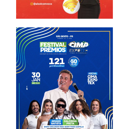
Juntos os oitos municípios da região de Pombal, recebem
10.583.187,18 (Dez Milhões, Quinhentos e oitenta e três Mil,
Cento e oitenta e sete Reais e Dezoito Centavos). Abaixo
confira quanto cada município recebeu nesta primeira parcela
de julho.
Cajazeirinhas R$ 1.058.318,54
Condado R$ 1.058.318,54
Lagoa R$ 1.058.318,54
Paulista R$ 1.411.092,53
Pombal R$ 2.822.183,41
São Bentinho R$ 1.058.318,54