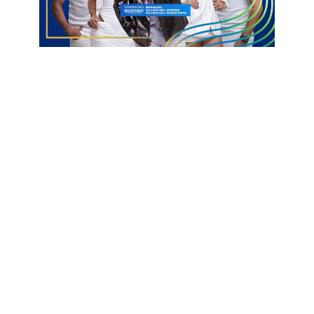
São Domingos R$ 1.058.318,54
Vista Serrana R$ 1.058.318,54
Os repasses do FPM são realizados sempre nos dias 10, 20 e
30 de cada mês, sendo antecipado quando essas datas
ocorrem em feriados e finais de semana.
Para a maioria dos municípios brasileiros, o FPM é a principal
fonte de receita. Responsável pela manutenção de serviços
básicos, pagar salários dos servidores e investimentos.
Informações com HW Comunicação
10 milhões
FPM
Região de Pombal