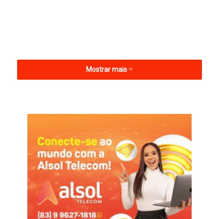
Mostrar mais
Considerando o acumulado do ano de 2025, incluindo o
repasse extra do FPM do 1% de julho, o FPM apresenta um
crescimento nominal de 9,52% em relação ao mesmo período
do ano anterior, representando um acréscimo de mais de R$
11,12 bilhões. Em termos reais, descontando a inflação, o
crescimento é de 4,19%.