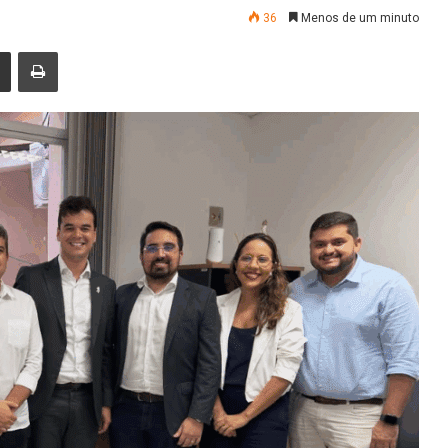
36
Menos de um minuto
nger
Compartilhar via e-mail
Imprimir