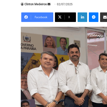
Mande
Clinton Medeiros
02/07/2025
um
Linkedin
Messe
e-
Facebook
X
mail