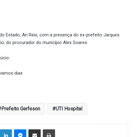
do Estado, Ari Reis, com a presença do ex-prefeito Jarques
io, do procurador do município Alex Soares.
úcio:
ximos dias
Prefeito Gerfeson
UTI Hospital
Linkedin
Messenger
Compartilhar via e-mail
Imprimir