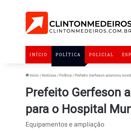
INÍCIO
POLÍTICA
POLICIAL
ES
Início
/
Notícias
/
Política
/
Prefeito Gerfeson anunciou novi
Prefeito Gerfeson 
para o Hospital Mun
Equipamentos e ampliação