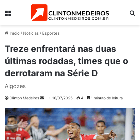
Menu
Pr
Início
/
Notícias
/
Esportes
Treze enfrentará nas duas
últimas rodadas, times que o
derrotaram na Série D
Algozes
Mande
Clinton Medeiros
18/07/2025
4
1 minuto de leitura
um
e-
mail