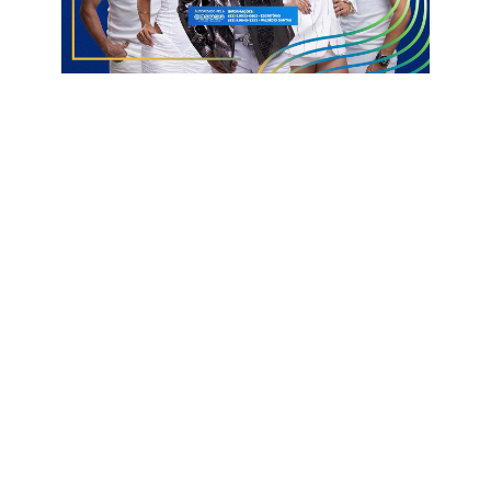
funcionar se o time fizer sua parte dentro de campo.
Informações com Arena Correio
Rodadas decisivas
Série D
Treze X América-RN