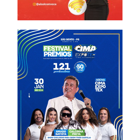
mesmos adversários, só que precisa pontuar para seguir
vivo na briga pela classificação no Grupo A3.
Mesmo que o fato de América-RN e Santa Cruz já estarem
garantidos na próxima fase possa parecer que eles devam
imprimir um ritmo mais brando, o histórico recente mostra
que o rendimento das equipes caiu nas últimas rodadas, o
que pode gerar uma falsa sensação de tranquilidade entre
os torcedores do Galo. América-RN e Santa Cruz não
vencem há dois jogos.
O técnico William De Mattia sempre tem destacado, em
suas entrevistas, que está ciente da importância dos
próximos jogos e que tem trabalhado para que o elenco do
Galo evite qualquer tipo de relaxamento.
O Galo ainda depende de uma combinação de resultados
para avançar, mas a matemática só terá chance de