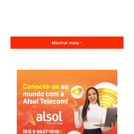
Mostrar mais
O Treze já enfrentou as duas equipes na Série D deste ano
e o Galo foi derrotado nas duas partidas: perdeu para o
América-RN por 4 a 0, em Natal, além de sofrer um revés
para o Santa Cruz por 1 a 0, em pleno Estádio Amigão.
Agora, nas rodadas finais, o Alvinegro reencontrará os