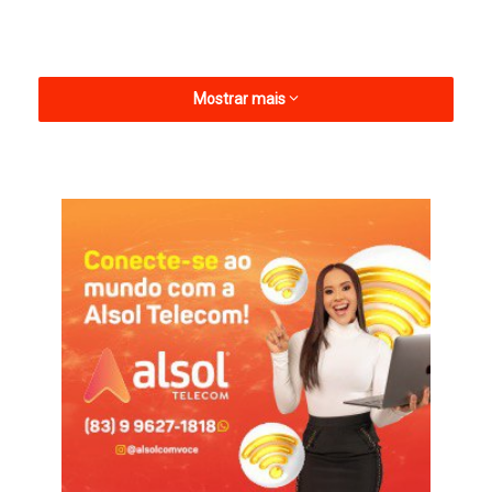
Mostrar mais
Depois de um primeiro tempo morno, sem grandes chances
para nenhum dos dois lados. No segundo tempo, Jefferson, do
Confiança-PB, marcou o único gol da partida, levando a
decisão para os pênaltis. Na decisão, os donos da casa
desperdiçaram duas cobranças e, mesmo com uma cobrança
não convertida, o Esporte de Patos conquistou o título de
campeão estadual.
Esta é a primeira vez que o Patinho do Sertão conquistou o