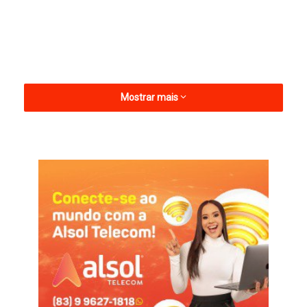
Mostrar mais
Rosemere era filha do ex-deputado estadual Janduí Suassuna,
e foi candidata a prefeita de Riacho dos Cavalos em 2004.
Catolé do Rocha
Faleceu
Rosemere do Cartório