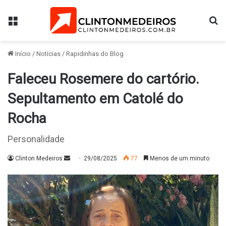
Menu
Pr
Início
/
Notícias
/
Rapidinhas do Blog
Faleceu Rosemere do cartório.
Sepultamento em Catolé do
Rocha
Personalidade
Mande
Clinton Medeiros
29/08/2025
77
Menos de um minuto
um
e-
mail