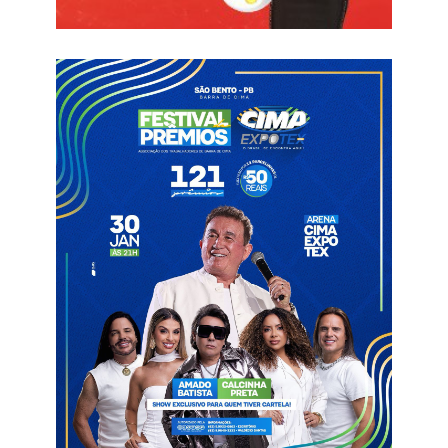
os pequenos produtores e famílias que enfrentam dificuldades
com o abastecimento de água. Segundo o gestor, essa é uma
das prioridades de seu governo, especialmente em regiões que
sofrem com os efeitos da estiagem prolongada.
O prefeito aproveitou a oportunidade para agradecer ao diretor
geral do DNOCS na Paraíba, Alberto Gomes Batista, conhecido
como Esquerdinha, pela sensibilidade e apoio ao pleito
apresentado pela Prefeitura. E o apoio do deputado estadual
Galego Souza.
Belém do Brejo do Cruz
Poços artesianos
Zona rural