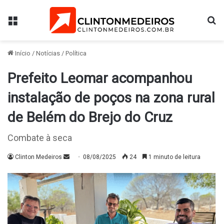
Menu
Pr
Início
/
Notícias
/
Política
Prefeito Leomar acompanhou
instalação de poços na zona rural
de Belém do Brejo do Cruz
Combate à seca
Mande
Clinton Medeiros
08/08/2025
24
1 minuto de leitura
um
e-
mail